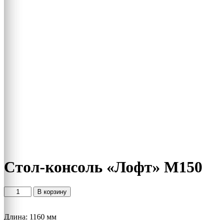
Стол-консоль «Лофт» М150
Количество
В корзину
товара
Стол-
Длина: 1160 мм
консоль