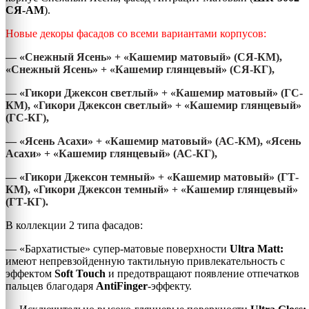
СЯ-АМ
).
Новые декоры фасадов со всеми вариантами корпусов:
— «Снежный Ясень» + «Кашемир матовый» (СЯ-КМ),
«Снежный Ясень» + «Кашемир глянцевый» (СЯ-КГ),
— «Гикори Джексон светлый» + «Кашемир матовый» (ГС-
КМ), «Гикори Джексон светлый» + «Кашемир глянцевый»
(ГС-КГ),
— «Ясень Асахи» + «Кашемир матовый» (АС-КМ), «Ясень
Асахи» + «Кашемир глянцевый» (АС-КГ),
— «Гикори Джексон темный» + «Кашемир матовый» (ГТ-
КМ), «Гикори Джексон темный» + «Кашемир глянцевый»
(ГТ-КГ).
В коллекции 2 типа фасадов:
— «Бархатистые» супер-матовые поверхности
Ultra
Matt:
имеют непревзойденную тактильную привлекательность с
эффектом
Soft
Touch
и предотвращают появление отпечатков
пальцев благодаря
AntiFinger
-эффекту.