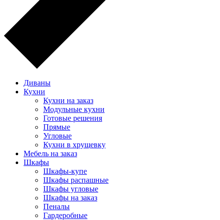
Диваны
Кухни
Кухни на заказ
Модульные кухни
Готовые решения
Прямые
Угловые
Кухни в хрущевку
Мебель на заказ
Шкафы
Шкафы-купе
Шкафы распашные
Шкафы угловые
Шкафы на заказ
Пеналы
Гардеробные