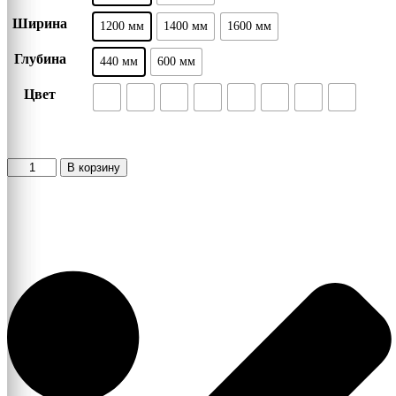
Ширина
1200 мм
1400 мм
1600 мм
Глубина
440 мм
600 мм
Цвет
Количество
В корзину
товара
Шкаф-
купе
Экспресс
2-
х
дверный
Ночной
Лондон