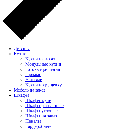
Диваны
Кухни
Кухни на заказ
Модульные кухни
Готовые решения
Прямые
Угловые
Кухни в хрущевку
Мебель на заказ
Шкафы
Шкафы-купе
Шкафы распашные
Шкафы угловые
Шкафы на заказ
Пеналы
Гардеробные