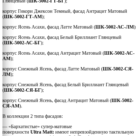
Глянцевый (
ШК-5002-ГТ-БГ
);
корпус Гикори Джексон Темный, фасад Антрацит Матовый
(
ШК-5002-ГТ-АМ
);
корпус Ясень Асахи, фасад Латте Матовый (
ШК-5002-АС-ЛМ
)
корпус Ясень Асахи, фасад Белый Бриллиант Глянцевый
(
ШК-5002-АС-БГ
);
корпус Ясень Асахи, фасад Антрацит Матовый (
ШК-5002-АС-
АМ
);
корпус Снежный Ясень, фасад Латте Матовый (
ШК-5002-СЯ-
ЛМ
);
корпус Снежный Ясень, фасад Белый Бриллиант Глянцевый
(
ШК-5002-СЯ-БГ
);
корпус Снежный Ясень, фасад Антрацит Матовый (
ШК-5002-
СЯ-АМ
).
В коллекции 2 типа фасадов:
— «Бархатистые» супер-матовые
поверхности
Ultra
Matt:
имеют непревзойденную тактильную