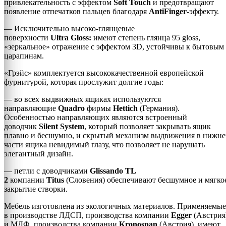
привлекательность с эффектом
Soft
Touch
и предотвращают
появление отпечатков пальцев благодаря
AntiFinger
-эффекту.
— Исключительно высоко-глянцевые
поверхности
Ultra
Gloss:
имеют степень глянца 95 gloss,
«зеркальное» отражение с эффектом 3D, устойчивы к бытовым
царапинам.
«Грэйс» комплектуется высококачественной европейской
фурнитурой, которая прослужит долгие годы:
— во всех выдвижных ящиках используются
направляющие
Quadro
фирмы
Hettich
(Германия).
Особенностью направляющих являются встроенный
доводчик
Silent System
, который позволяет закрывать ящик
плавно и бесшумно, и скрытый механизм выдвижения в нижн
части ящика невидимый глазу, что позволяет не нарушать
элегантный дизайн.
— петли с доводчиками
Glissando TL
2
компании
Titus
(Словения) обеспечивают бесшумное и мягко
закрытие створки.
Мебель изготовлена из экологичных материалов. Применяемые
в производстве ЛДСП, производства компании
Egge
r
(Австрия
и МДФ, производства компании
Kronospan
(Австрия), имеют