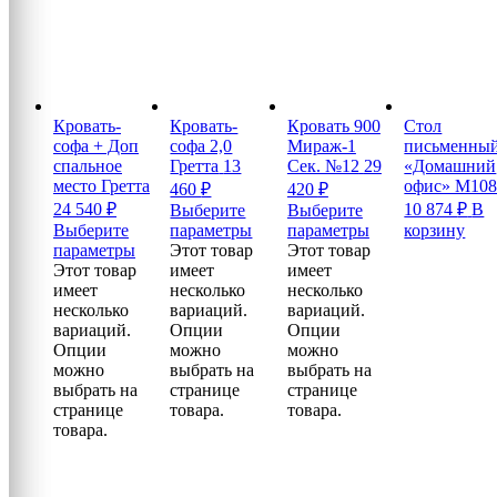
Кровать-
Кровать-
Кровать 900
Стол
софа + Доп
софа 2,0
Мираж-1
письменны
спальное
Гретта
13
Сек. №12
29
«Домашний
место Гретта
офис» М10
460
₽
420
₽
24 540
₽
10 874
₽
В
Выберите
Выберите
Выберите
параметры
параметры
корзину
параметры
Этот товар
Этот товар
Этот товар
имеет
имеет
имеет
несколько
несколько
несколько
вариаций.
вариаций.
вариаций.
Опции
Опции
Опции
можно
можно
можно
выбрать на
выбрать на
выбрать на
странице
странице
странице
товара.
товара.
товара.