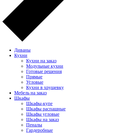
Диваны
Кухни
Кухни на заказ
Модульные кухни
Готовые решения
Прямые
Угловые
Кухни в хрущевку
Мебель на заказ
Шкафы
Шкафы-купе
Шкафы распашные
Шкафы угловые
Шкафы на заказ
Пеналы
Гардеробные