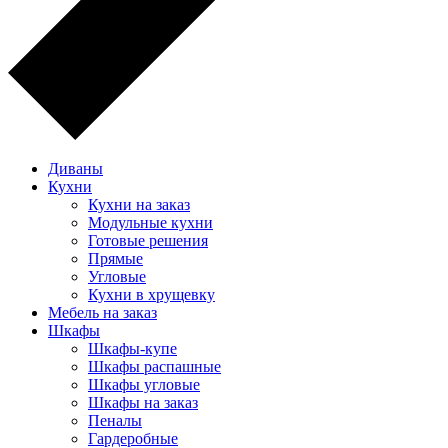
Диваны
Кухни
Кухни на заказ
Модульные кухни
Готовые решения
Прямые
Угловые
Кухни в хрущевку
Мебель на заказ
Шкафы
Шкафы-купе
Шкафы распашные
Шкафы угловые
Шкафы на заказ
Пеналы
Гардеробные