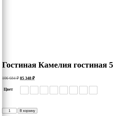
Гостиная Камелия гостиная 5
Первоначальная
Текущая
106 684
₽
85 348
₽
цена
цена:
составляла
85
Цвет
106
348 ₽.
684 ₽.
Количество
В корзину
товара