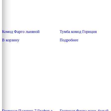
Комод Фарго льняной
Тумба комод Гориция
В корзину
Подробнее
Гостиная Палермо-7 Графит +
Гостиная Флора ясень белый