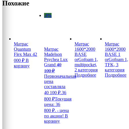
Похожие
-8%
Матрас
Матрас
Матрас
Quantum
Матрас
1600*2000
1600*2000
Flex Max
42
Madelson
BASE
BASE 1
Psychea Lux
orGofoam 1,
orGofoam 1,
000
₽
В
Grand
40
multipocket,
TFK, 3
корзину
2 категория
категория
100
₽
Подробнее
Подробнее
Первоначальная
цена
составляла
40 100 ₽.
36
800
₽
Текущая
цена: 36
800 ₽.
- цена
по акции!
В
корзину