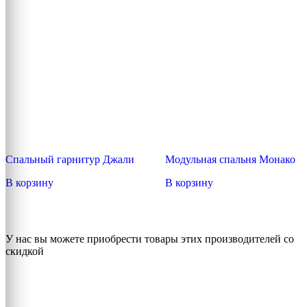
вариаций.
Опции
можно
выбрать
на
странице
товара.
Спальный гарнитур Джали
Модульная спальня Монако
В корзину
В корзину
У нас вы можете приобрести товары этих производителей со
скидкой