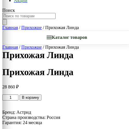
Акции
Поиск
Главная
/
Прихожие
/ Прихожая Линда
Каталог товаров
Главная
/
Прихожие
/ Прихожая Линда
Прихожая Линда
Прихожая Линда
28 860
₽
Количество
В корзину
товара
Прихожая
Бренд: Астрид
Линда
Страна производства: Россия
Гарантия: 24 месяца