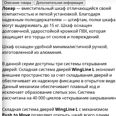
Описание товара
Дополнительная информация
Локер
— вместительный шкаф отличающийся своей
компактностью и легкой установкой. Благодаря
надежным полкодержателям — штифтам, полки шкафа
могут выдерживать до 15 кг. Шкаф оснащен
долговечной, ударостойкой кромкой ПВХ, которая
защищает его торцы от сколов и повреждений.
Шкаф оснащен удобной минималистичной ручкой,
изготовленной из алюминия.
В данной серии доступны три системы открывания
дверей: Складная система дверей
WingLine L
экономит
внешнее пространство за счет складывания дверей и
обеспечивает их надежную фиксацию в открытом виде
Данный механизм обеспечивает плавный ход и
исключает образование слепых зон. Система
рассчитана на 40 000 циклов «открывание-закрывание»
Складная система дверей
WingLine L
c механизмом
Push to Move
позволяет открыть шкаф всего одним