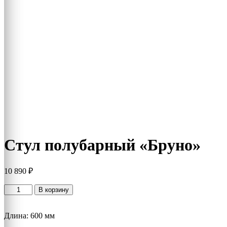
Стул полубарный «Бруно»
10 890
₽
Количество
В корзину
товара
Стул
Длина: 600 мм
полубарный
"Бруно"