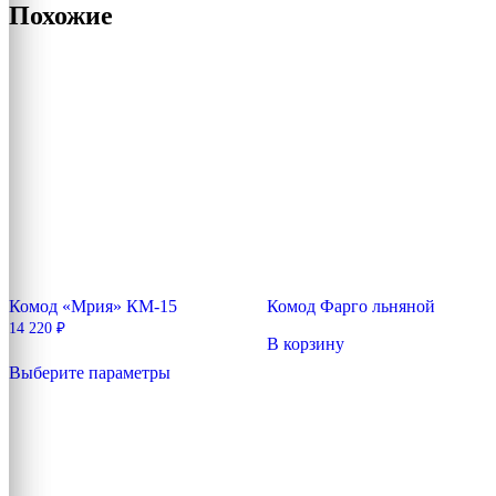
Похожие
Комод «Мрия» КМ-15
Комод Фарго льняной
14 220
₽
В корзину
Этот
Выберите параметры
товар
имеет
несколько
вариаций.
Опции
можно
выбрать