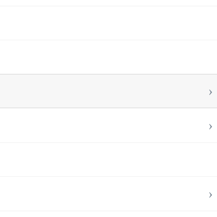
›
›
›