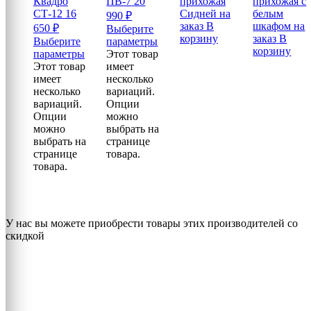
Квадро
ПВ-7
20
прихожая
прихожая с
СТ-12
16
Сидней на
белым
990
₽
заказ
В
шкафом на
650
₽
Выберите
корзину
заказ
В
Выберите
параметры
корзину
параметры
Этот товар
Этот товар
имеет
имеет
несколько
несколько
вариаций.
вариаций.
Опции
Опции
можно
можно
выбрать на
выбрать на
странице
странице
товара.
товара.
У нас вы можете приобрести товары этих производителей со
скидкой