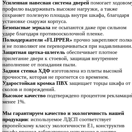
Усиленная навесная система дверей
помогает ходовом
профилю выдерживать высокие нагрузки, а также
сохраняет полезную площадь внутри шкафа, благодаря
установке снаружи корпуса.
Безопасные зеркала
не осыпаются даже при сильном
ударе благодаря противоосколочной пленке.
Полкодержатели «FLIPPER»
прочно закрепляют полк
и не позволяют им переворачиваться при надавливании
Защитная щетка-шлегель
обеспечивает плотное
прилегание двери к стоевой, защищая внутреннее
наполнение от попадания пыли.
Задняя стенка ХДФ
изготовлена из плиты высокой
прочности, которая не прогнется со временем.
Ударостойкая кромка ПВХ
защищает торцы шкафа от
сколов и повреждений.
Высокое качество
подтверждено процентом рекламаци
менее 1%.
Мы гарантируем качество и экологичность нашей
продукции
: используемое ЛДСП соответствует
европейскому классу экологичности Е1, конструктив
шкафа прошел лабораторное испытание в центре